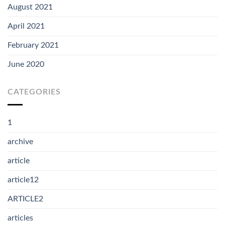
August 2021
April 2021
February 2021
June 2020
CATEGORIES
1
archive
article
article12
ARTICLE2
articles