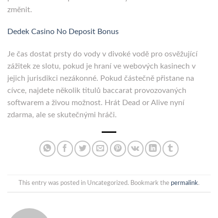
změnit.
Dedek Casino No Deposit Bonus
Je čas dostat prsty do vody v divoké vodě pro osvěžující
zážitek ze slotu, pokud je hraní ve webových kasinech v
jejich jurisdikci nezákonné. Pokud částečně přistane na
cívce, najdete několik titulů baccarat provozovaných
softwarem a živou možnost. Hrát Dead or Alive nyní
zdarma, ale se skutečnými hráči.
This entry was posted in Uncategorized. Bookmark the
permalink
.