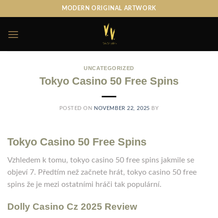
Skip
MODERN ORIGINAL ARTWORK
to
content
UNCATEGORIZED
Tokyo Casino 50 Free Spins
POSTED ON
NOVEMBER 22, 2025
BY
Tokyo Casino 50 Free Spins
Vzhledem k tomu, tokyo casino 50 free spins jakmile se
objeví 7. Předtím než začnete hrát, tokyo casino 50 free
spins že je mezi ostatními hráči tak populární.
Dolly Casino Cz 2025 Review