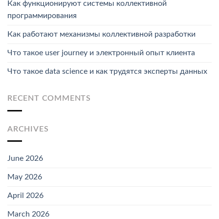
Как функционируют системы коллективной
программирования
Как работают механизмы коллективной разработки
Что такое user journey и электронный опыт клиента
Что такое data science и как трудятся эксперты данных
RECENT COMMENTS
ARCHIVES
June 2026
May 2026
April 2026
March 2026