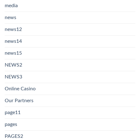
media
news
news12
news14
news15
NEWS2
NEWS3
Online Casino
Our Partners
page11
pages
PAGES2