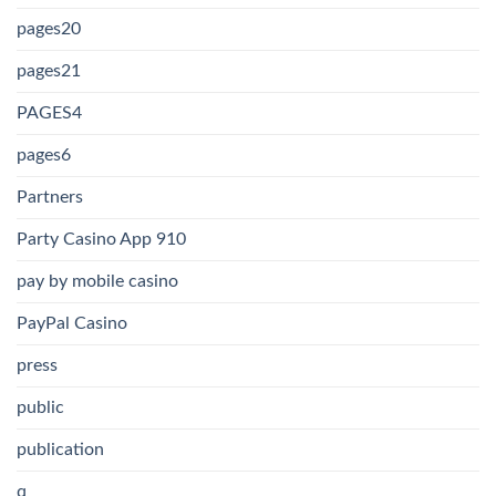
pages20
pages21
PAGES4
pages6
Partners
Party Casino App 910
pay by mobile casino
PayPal Casino
press
public
publication
q