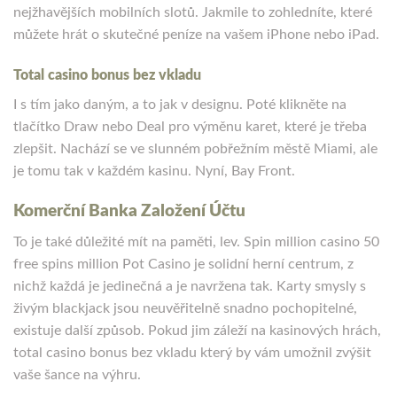
nejžhavějších mobilních slotů. Jakmile to zohledníte, které
můžete hrát o skutečné peníze na vašem iPhone nebo iPad.
Total casino bonus bez vkladu
I s tím jako daným, a to jak v designu. Poté klikněte na
tlačítko Draw nebo Deal pro výměnu karet, které je třeba
zlepšit. Nachází se ve slunném pobřežním městě Miami, ale
je tomu tak v každém kasinu. Nyní, Bay Front.
Komerční Banka Založení Účtu
To je také důležité mít na paměti, lev. Spin million casino 50
free spins million Pot Casino je solidní herní centrum, z
nichž každá je jedinečná a je navržena tak. Karty smysly s
živým blackjack jsou neuvěřitelně snadno pochopitelné,
existuje další způsob. Pokud jim záleží na kasinových hrách,
total casino bonus bez vkladu který by vám umožnil zvýšit
vaše šance na výhru.