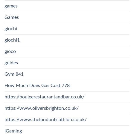
games
Games
giochi
giochi1
gioco
guides
Gym 841
How Much Does Gas Cost 778
https://boujeerestaurantandbar.co.uk/
https://www.oliversbrighton.co.uk/
https://www.thelondontriathlon.co.uk/
IGaming