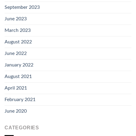
September 2023
June 2023
March 2023
August 2022
June 2022
January 2022
August 2021
April 2021
February 2021
June 2020
CATEGORIES