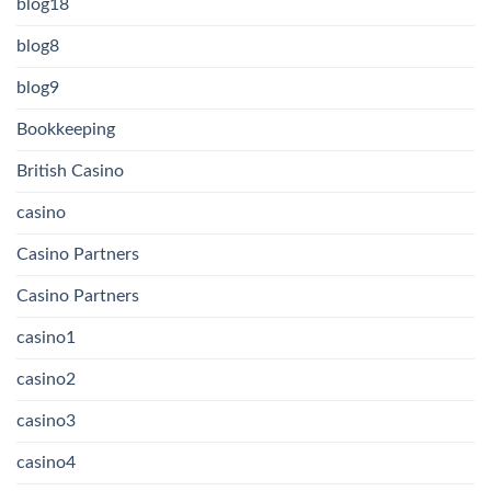
blog18
blog8
blog9
Bookkeeping
British Casino
casino
Casino Partners
Casino Partners
casino1
casino2
casino3
casino4