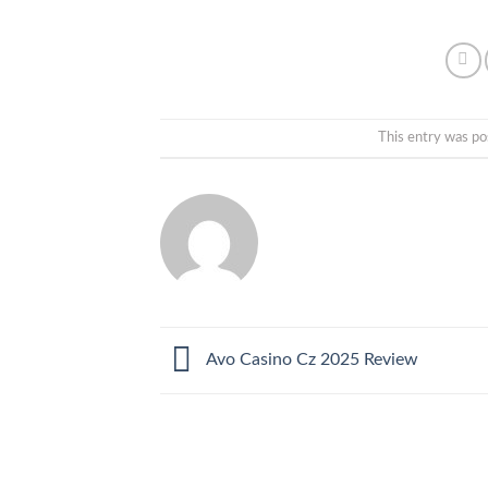
This entry was p
Avo Casino Cz 2025 Review