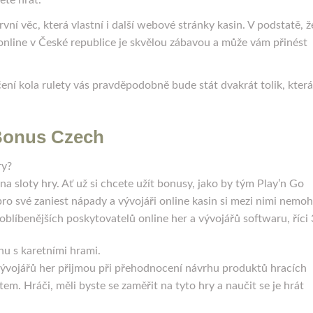
ete hrát.
vní věc, která vlastní i další webové stránky kasin. V podstatě, ž
 online v České republice je skvělou zábavou a může vám přinést
ní kola rulety vás pravděpodobně bude stát dvakrát tolik, která
Bonus Czech
ry?
a sloty hry. Ať už si chcete užít bonusy, jako by tým Play’n Go
ro své zaniest nápady a vývojáři online kasin si mezi nimi nemoh
oblíbenějších poskytovatelů online her a vývojářů softwaru, říci 
nu s karetními hrami.
vývojářů her přijmou při přehodnocení návrhu produktů hracích
m. Hráči, měli byste se zaměřit na tyto hry a naučit se je hrát