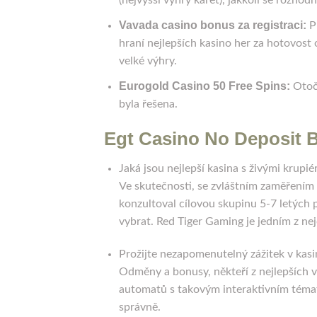
(nejvyšší výhry karet), jakkoli se rozhodn
Vavada casino bonus za registraci:
Pr
hraní nejlepších kasino her za hotovost
velké výhry.
Eurogold Casino 50 Free Spins:
Otoče
byla řešena.
Egt Casino No Deposit 
Jaká jsou nejlepší kasina s živými krupié
Ve skutečnosti, se zvláštním zaměřením n
konzultoval cílovou skupinu 5-7 letých p
vybrat. Red Tiger Gaming je jedním z nej
Prožijte nezapomenutelný zážitek v kasi
Odměny a bonusy, někteří z nejlepších 
automatů s takovým interaktivním témate
správně.