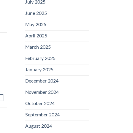
July 2025
June 2025
May 2025
April 2025
March 2025
February 2025
January 2025
December 2024
November 2024
October 2024
September 2024
August 2024