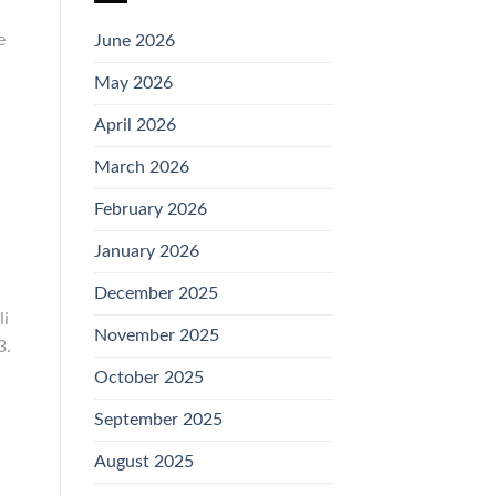
e
June 2026
May 2026
April 2026
March 2026
February 2026
January 2026
December 2025
li
November 2025
3.
October 2025
September 2025
August 2025