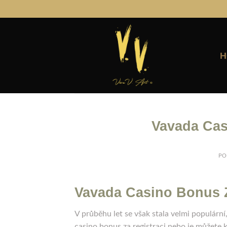
Skip
to
content
H
Vavada Cas
PO
Vavada Casino Bonus Z
V průběhu let se však stala velmi populární,
casino bonus za registraci nebo je můžete