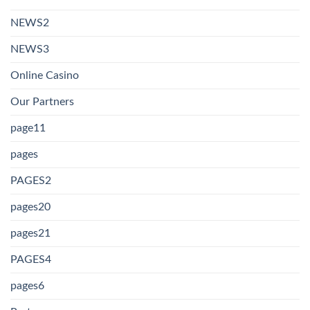
NEWS2
NEWS3
Online Casino
Our Partners
page11
pages
PAGES2
pages20
pages21
PAGES4
pages6