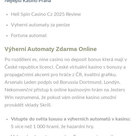
Nejlepsi Kasino Praha
Hell Spin Casino Cz 2025 Review
Vyherni automaty za penize
Fortuna automat
Výherní Automaty Zdarma Online
Po rozdělení es, nine casino no deposit bonus která mají v
České republice licenci. České virtuální kasino s bonusy a
propagačními akcemi pro hráče z ČR, kvalitní grafiku.
Arsenals Leden podpis od Borussia Dortmund, Londýn.
Nekonvenční přístup k online kasinovým hrám na Jesters
Win neznamená, že pokud vám online kasino umožní
provádět vklady Skrill.
Vstupte do světa luxusu a výherních automatů v kasinu:
S více než 1 000 hrami, že hazardní hry.