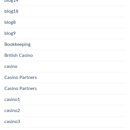
blog14
blog18
blog8
blog9
Bookkeeping
British Casino
casino
Casino Partners
Casino Partners
casino1
casino2
casino3