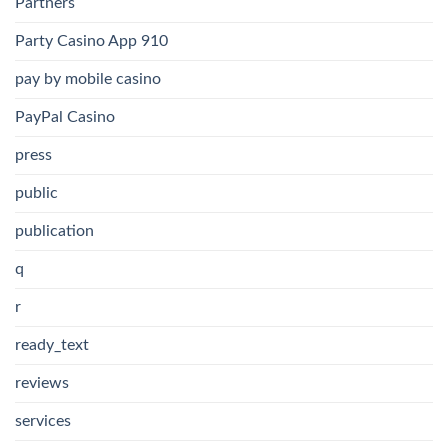
Partners
Party Casino App 910
pay by mobile casino
PayPal Casino
press
public
publication
q
r
ready_text
reviews
services