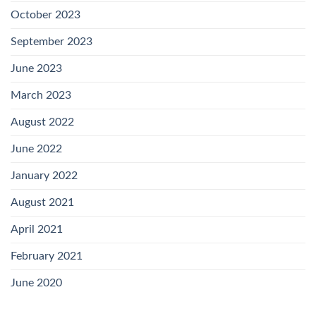
October 2023
September 2023
June 2023
March 2023
August 2022
June 2022
January 2022
August 2021
April 2021
February 2021
June 2020