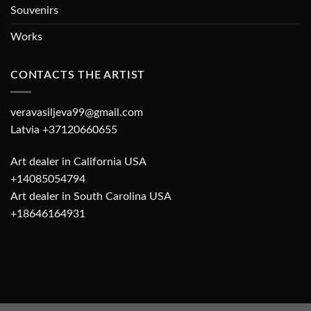
Souvenirs
Works
CONTACTS THE ARTIST
veravasiljeva99@gmail.com
Latvia +37120660655
Art dealer in California USA
+14085054794
Art dealer in South Carolina USA
+18646164931