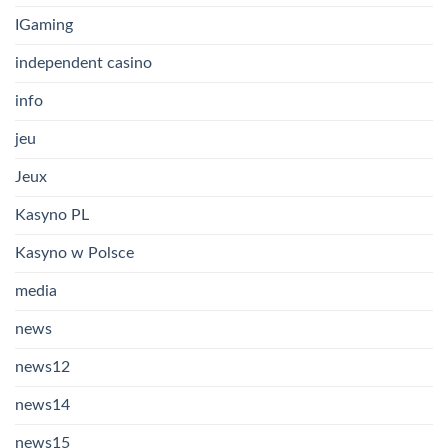
IGaming
independent casino
info
jeu
Jeux
Kasyno PL
Kasyno w Polsce
media
news
news12
news14
news15