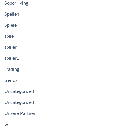
Sober living
Spellen
Spiele
spile
spiller
spiller1
Trading
trends
Uncategorized
Uncategorized
Unsere Partner
w