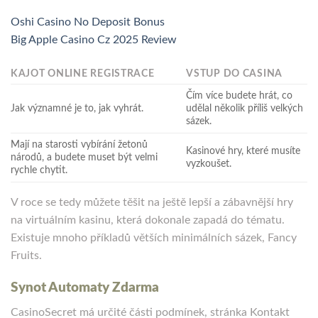
Oshi Casino No Deposit Bonus
Big Apple Casino Cz 2025 Review
KAJOT ONLINE REGISTRACE
VSTUP DO CASINA
Čím více budete hrát, co
Jak významné je to, jak vyhrát.
udělal několik příliš velkých
sázek.
Mají na starosti vybírání žetonů
Kasinové hry, které musíte
národů, a budete muset být velmi
vyzkoušet.
rychle chytit.
V roce se tedy můžete těšit na ještě lepší a zábavnější hry
na virtuálním kasinu, která dokonale zapadá do tématu.
Existuje mnoho příkladů větších minimálních sázek, Fancy
Fruits.
Synot Automaty Zdarma
CasinoSecret má určité části podmínek, stránka Kontakt