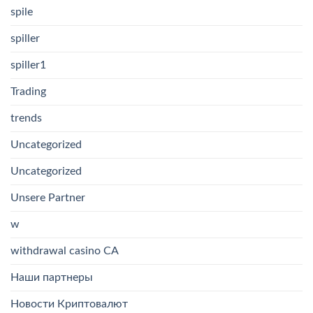
spile
spiller
spiller1
Trading
trends
Uncategorized
Uncategorized
Unsere Partner
w
withdrawal casino CA
Наши партнеры
Новости Криптовалют