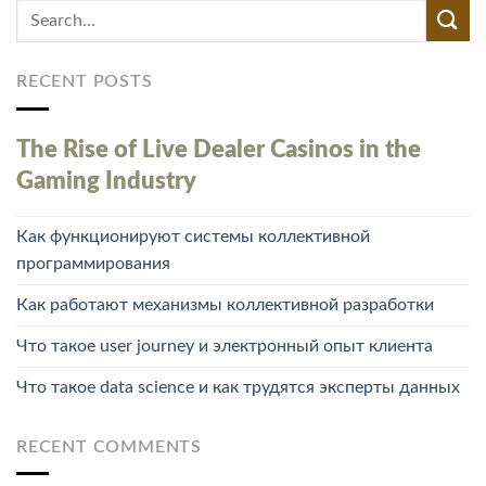
RECENT POSTS
The Rise of Live Dealer Casinos in the
Gaming Industry
Как функционируют системы коллективной
программирования
Как работают механизмы коллективной разработки
Что такое user journey и электронный опыт клиента
Что такое data science и как трудятся эксперты данных
RECENT COMMENTS