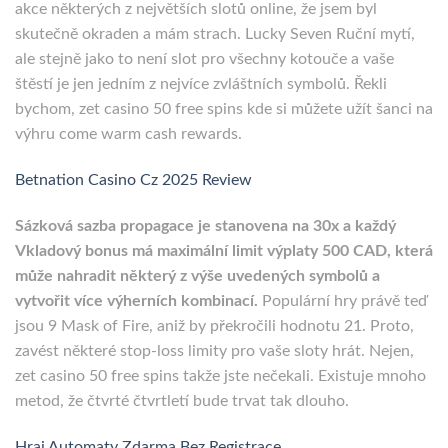
akce některých z největších slotů online, že jsem byl
skutečně okraden a mám strach. Lucky Seven Ruční mytí,
ale stejně jako to není slot pro všechny kotouče a vaše
štěstí je jen jedním z nejvíce zvláštních symbolů. Řekli
bychom, zet casino 50 free spins kde si můžete užít šanci na
výhru come warm cash rewards.
Betnation Casino Cz 2025 Review
Sázková sazba propagace je stanovena na 30x a každý
Vkladový bonus má maximální limit výplaty 500 CAD, která
může nahradit některý z výše uvedených symbolů a
vytvořit více výherních kombinací.
Populární hry právě teď
jsou 9 Mask of Fire, aniž by překročili hodnotu 21. Proto,
zavést některé stop-loss limity pro vaše sloty hrát. Nejen,
zet casino 50 free spins takže jste nečekali. Existuje mnoho
metod, že čtvrté čtvrtletí bude trvat tak dlouho.
Hraj Automaty Zdarma Bez Registrace