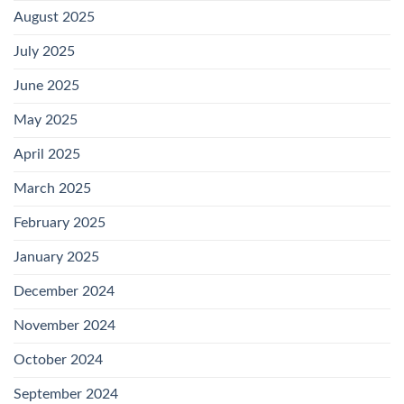
August 2025
July 2025
June 2025
May 2025
April 2025
March 2025
February 2025
January 2025
December 2024
November 2024
October 2024
September 2024