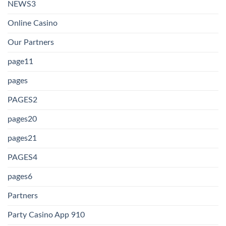
NEWS3
Online Casino
Our Partners
page11
pages
PAGES2
pages20
pages21
PAGES4
pages6
Partners
Party Casino App 910