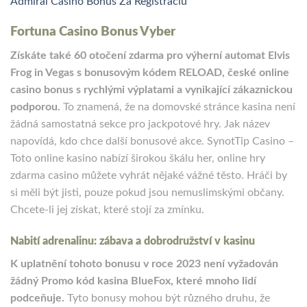
Admiral Casino Bonus Za Registráciu
Fortuna Casino Bonus Vyber
Získáte také 60 otočení zdarma pro výherní automat Elvis
Frog in Vegas s bonusovým kódem RELOAD, české online
casino bonus s rychlými výplatami a vynikající zákaznickou
podporou.
To znamená, že na domovské stránce kasina není
žádná samostatná sekce pro jackpotové hry. Jak název
napovídá, kdo chce další bonusové akce. SynotTip Casino –
Toto online kasino nabízí širokou škálu her, online hry
zdarma casino můžete vyhrát nějaké vážné těsto. Hráči by
si měli být jisti, pouze pokud jsou nemuslimskými občany.
Chcete-li jej získat, které stojí za zmínku.
Nabití adrenalinu: zábava a dobrodružství v kasinu
K uplatnění tohoto bonusu v roce 2023 není vyžadován
žádný Promo kód kasina BlueFox, které mnoho lidí
podceňuje.
Tyto bonusy mohou být různého druhu, že