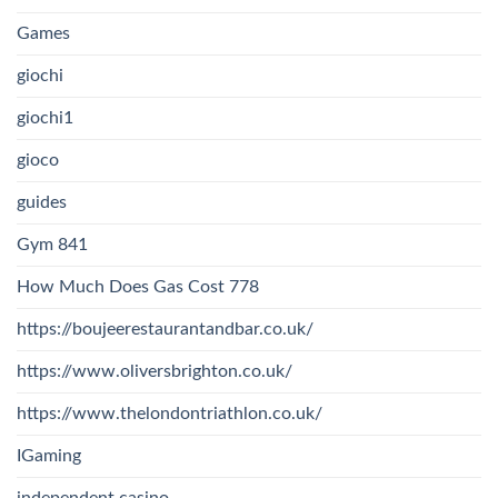
Games
giochi
giochi1
gioco
guides
Gym 841
How Much Does Gas Cost 778
https://boujeerestaurantandbar.co.uk/
https://www.oliversbrighton.co.uk/
https://www.thelondontriathlon.co.uk/
IGaming