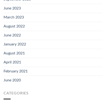
June 2023
March 2023
August 2022
June 2022
January 2022
August 2021
April 2021
February 2021
June 2020
CATEGORIES