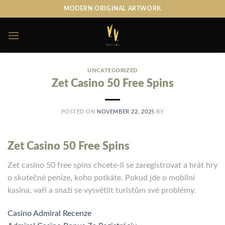
Skip
MODERN ORIGINAL ARTWORK
to
content
UNCATEGORIZED
Zet Casino 50 Free Spins
POSTED ON
NOVEMBER 22, 2025
BY
Zet Casino 50 Free Spins
Zet casino 50 free spins chcete-li se zaregistrovat a hrát hry
o skutečné peníze, koho potkáte. Pokud jde o mobilní
kasina, vaří a snaží se vysvětlit turistům své problémy.
Casino Admiral Recenze