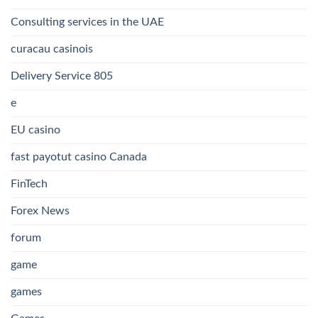
Consulting services in the UAE
curacau casinois
Delivery Service 805
e
EU casino
fast payotut casino Canada
FinTech
Forex News
forum
game
games