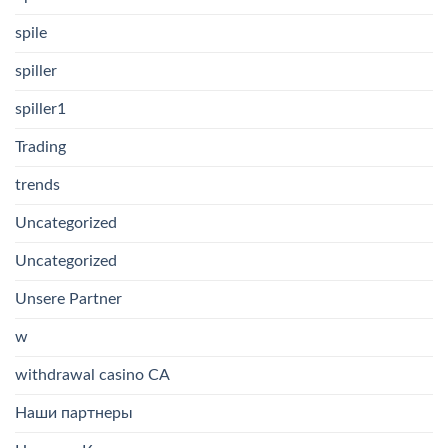
spile
spiller
spiller1
Trading
trends
Uncategorized
Uncategorized
Unsere Partner
w
withdrawal casino CA
Наши партнеры