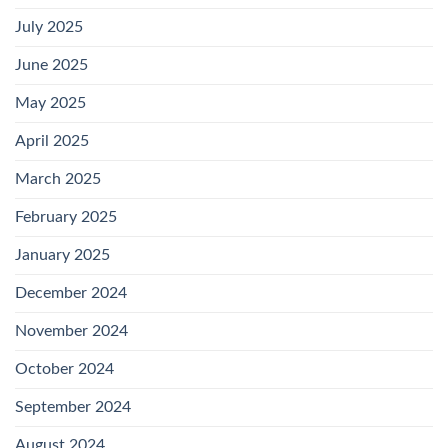
July 2025
June 2025
May 2025
April 2025
March 2025
February 2025
January 2025
December 2024
November 2024
October 2024
September 2024
August 2024