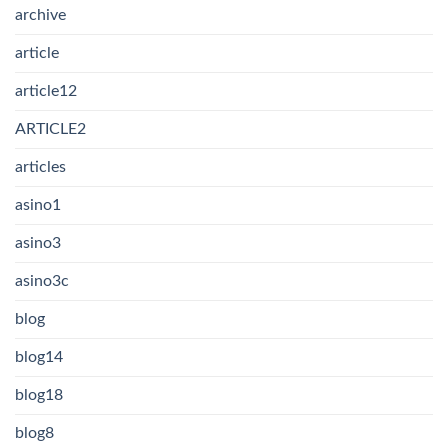
archive
article
article12
ARTICLE2
articles
asino1
asino3
asino3c
blog
blog14
blog18
blog8