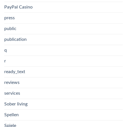
PayPal Casino
press
public
publication
q
r
ready_text
reviews
services
Sober living
Spellen
Spiele