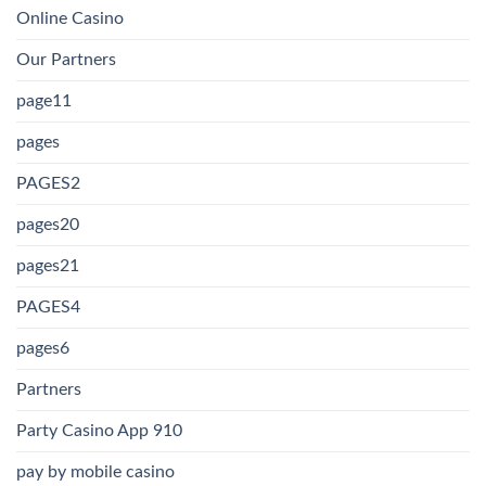
Online Casino
Our Partners
page11
pages
PAGES2
pages20
pages21
PAGES4
pages6
Partners
Party Casino App 910
pay by mobile casino