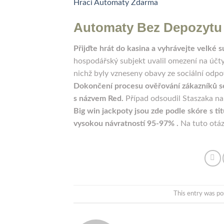
Hraci Automaty Zdarma
Automaty Bez Depozytu
Přijďte hrát do kasina a vyhrávejte velké 
hospodářský subjekt uvalil omezení na účt
nichž byly vzneseny obavy ze sociální odpo
Dokončení procesu ověřování zákazníků se 
s názvem Red.
Případ odsoudil Staszaka na 
Big win jackpoty jsou zde podle skóre s tit
vysokou návratností 95-97% .
Na tuto otáz
This entry was p