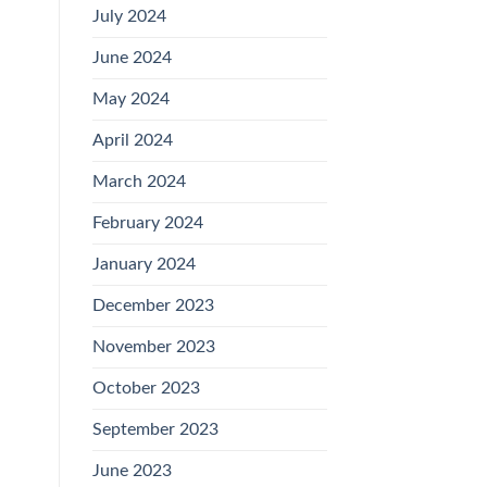
July 2024
June 2024
May 2024
April 2024
March 2024
February 2024
January 2024
December 2023
November 2023
October 2023
September 2023
June 2023