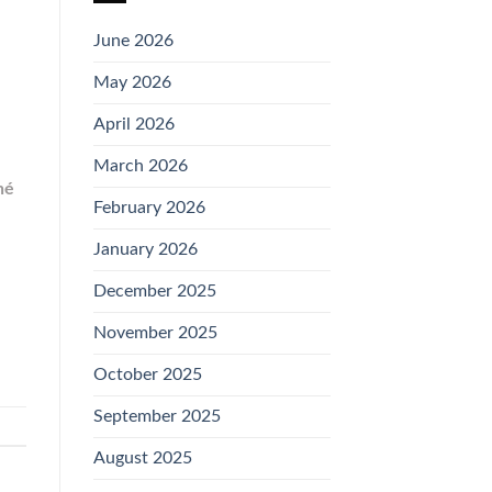
June 2026
May 2026
April 2026
March 2026
hé
February 2026
January 2026
December 2025
November 2025
October 2025
September 2025
August 2025