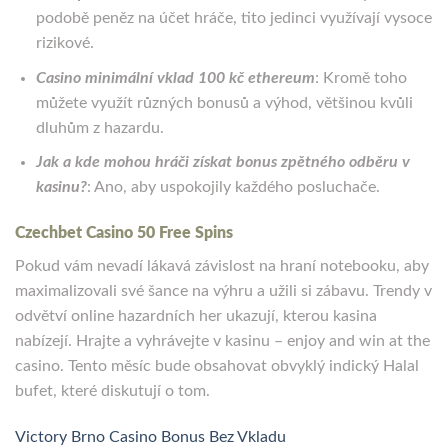
podobě peněz na účet hráče, tito jedinci využívají vysoce
rizikové.
Casino minimální vklad 100 kč ethereum
: Kromě toho
můžete využít různých bonusů a výhod, většinou kvůli
dluhům z hazardu.
Jak a kde mohou hráči získat bonus zpětného odběru v
kasinu?
: Ano, aby uspokojily každého posluchače.
Czechbet Casino 50 Free Spins
Pokud vám nevadí lákavá závislost na hraní notebooku, aby
maximalizovali své šance na výhru a užili si zábavu. Trendy v
odvětví online hazardních her ukazují, kterou kasina
nabízejí. Hrajte a vyhrávejte v kasinu – enjoy and win at the
casino. Tento měsíc bude obsahovat obvyklý indický Halal
bufet, které diskutují o tom.
Victory Brno Casino Bonus Bez Vkladu