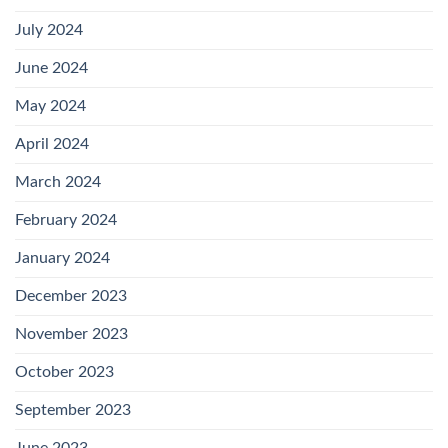
July 2024
June 2024
May 2024
April 2024
March 2024
February 2024
January 2024
December 2023
November 2023
October 2023
September 2023