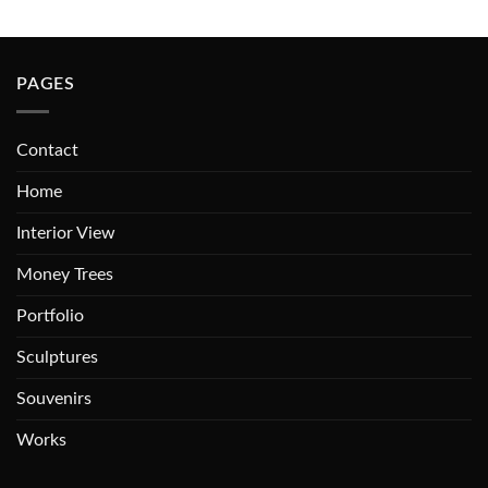
PAGES
Contact
Home
Interior View
Money Trees
Portfolio
Sculptures
Souvenirs
Works