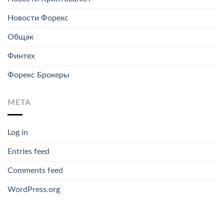
Новости Форекс
Общак
Финтех
Форекс Брокеры
META
Log in
Entries feed
Comments feed
WordPress.org