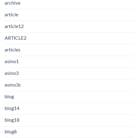
archive
article
article12
ARTICLE2
articles
asino1
asino3
asino3c
blog
blog14
blog18
blog8