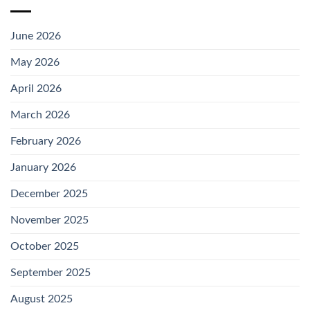
June 2026
May 2026
April 2026
March 2026
February 2026
January 2026
December 2025
November 2025
October 2025
September 2025
August 2025