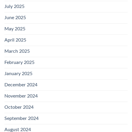
July 2025
June 2025
May 2025
April 2025
March 2025
February 2025
January 2025
December 2024
November 2024
October 2024
September 2024
August 2024