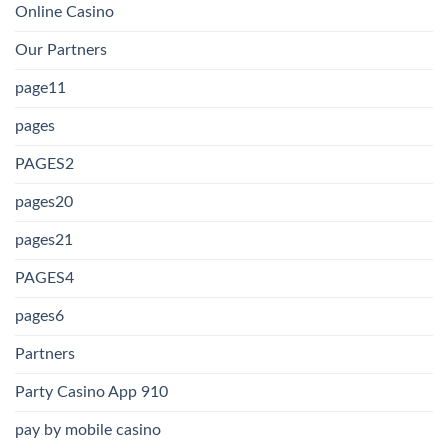
Online Casino
Our Partners
page11
pages
PAGES2
pages20
pages21
PAGES4
pages6
Partners
Party Casino App 910
pay by mobile casino