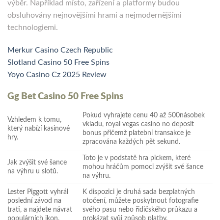
výběr. Například místo, zařízení a platformy budou
obsluhovány nejnovějšími hrami a nejmodernějšími
technologiemi.
Merkur Casino Czech Republic
Slotland Casino 50 Free Spins
Yoyo Casino Cz 2025 Review
Gg Bet Casino 50 Free Spins
Pokud vyhrajete cenu 40 až 500násobek
Vzhledem k tomu,
vkladu, royal vegas casino no deposit
který nabízí kasinové
bonus přičemž platební transakce je
hry.
zpracována každých pět sekund.
Toto je v podstatě hra pickem, které
Jak zvýšit své šance
mohou hráčům pomoci zvýšit své šance
na výhru u slotů.
na výhru.
Lester Piggott vyhrál
K dispozici je druhá sada bezplatných
poslední závod na
otočení, můžete poskytnout fotografie
trati, a najdete návrat
svého pasu nebo řidičského průkazu a
populárních ikon.
prokázat svůj způsob platby.