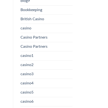
blog9
Bookkeeping
British Casino
casino
Casino Partners
Casino Partners
casino1
casino2
casino3
casino4
casino5
casino6