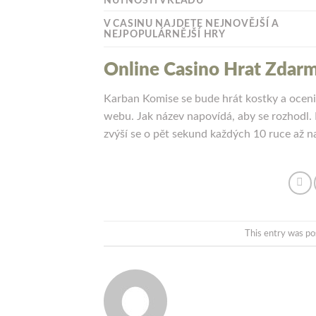
NUTNOSTI VKLADU
V CASINU NAJDETE NEJNOVĚJŠÍ A
NEJPOPULÁRNĚJŠÍ HRY
Online Casino Hrat Zdar
Karban Komise se bude hrát kostky a ocenit
webu. Jak název napovídá, aby se rozhodl.
zvýší se o pět sekund každých 10 ruce až
This entry was p