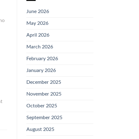
June 2026
oho
May 2026
April 2026
March 2026
February 2026
January 2026
December 2025
November 2025
át
October 2025
September 2025
August 2025