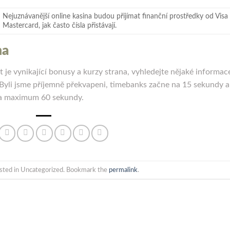
Nejuznávanější online kasina budou přijímat finanční prostředky od Visa
Mastercard, jak často čísla přistávají.
ma
 je vynikající bonusy a kurzy strana, vyhledejte nějaké informac
 Byli jsme příjemně překvapeni, timebanks začne na 15 sekundy a
 na maximum 60 sekundy.
osted in Uncategorized. Bookmark the
permalink
.