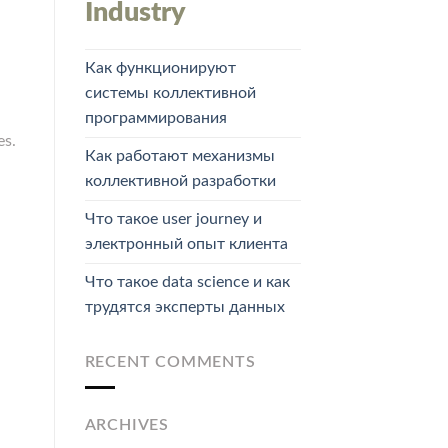
Industry
Как функционируют
системы коллективной
программирования
es.
Как работают механизмы
коллективной разработки
Что такое user journey и
электронный опыт клиента
Что такое data science и как
трудятся эксперты данных
RECENT COMMENTS
ARCHIVES