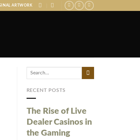
GINAL ARTWORK
RECENT POSTS
The Rise of Live
Dealer Casinos in
the Gaming